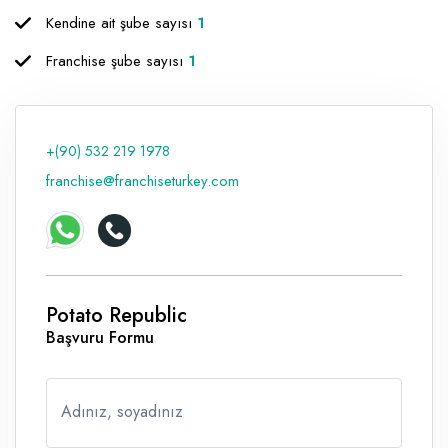
Kendine ait şube sayısı
1
Raf ve Depo Sistemleri
Franchise şube sayısı
1
Reklam - Tanıtım - PR ve İnternet
Seyahat - Rent A Car
Tabela - Dijital Baskı
+(90) 532 219 1978
franchise@franchiseturkey.com
Potato Republic
Başvuru Formu
Adınız, soyadınız