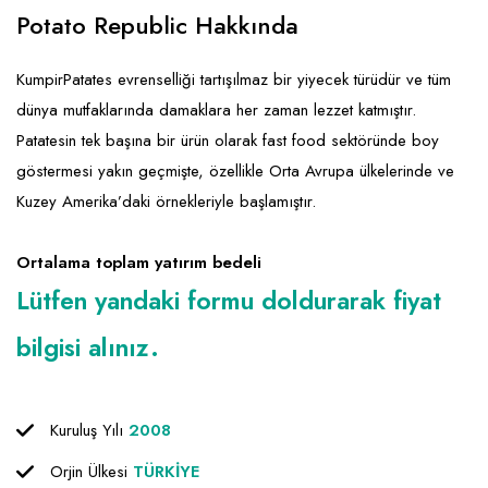
Emlak - Güvenlik ve Temizlik
Kozmetik
Franchise Yönetim Danışmanlığı
Potato Republic Hakkında
Ev Hizmetleri
Market FMGC - Katlı Mağaza
Gayrimenkul
KumpirPatates evrenselliği tartışılmaz bir yiyecek türüdür ve tüm
Sağlık Güzellik
Mobilya ve Ev Tekstili
Gıda ve Sarf Malzemeleri
dünya mutfaklarında damaklara her zaman lezzet katmıştır.
Turizm - Eğlence
Oyuncak ve Hediyelik
Güvenlik - Temizlik
Patatesin tek başına bir ürün olarak fast food sektöründe boy
göstermesi yakın geçmişte, özellikle Orta Avrupa ülkelerinde ve
Takı
Giyim - Aksesuar
Kuzey Amerika’daki örnekleriyle başlamıştır.
Yapı Malzemesi - Hırdavat
Hukuk - Marka - Patent ve Tercüme
Isıtma - Soğutma ve Havalandırma
Ortalama toplam yatırım bedeli
Lütfen yandaki formu doldurarak fiyat
Lojistik - Kargo ve Kurye
bilgisi alınız.
Mali Kayıt ve Denetim
Matbaa - Fotoğraf
Kuruluş Yılı
2008
Mobilya Dekorasyon
Orjin Ülkesi
TÜRKİYE
Proje - İnşaat ve Tesisat