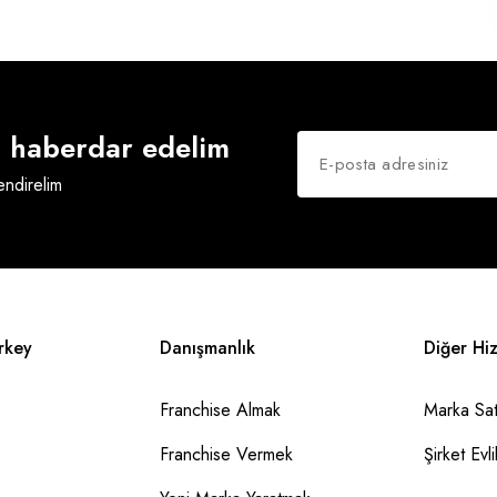
an haberdar edelim
lendirelim
rkey
Danışmanlık
Diğer Hi
Franchise Almak
Marka Sat
Franchise Vermek
Şirket Evlil