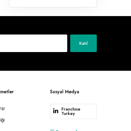
Katıl
zmetler
Sosyal Medya
ışı
Franchise
Turkey
iği