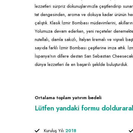
lezzetleri sürpriz dokunuşlarımızla çeşitlendirip su
tat dengesinden, aroma ve dokuya kadar ürünün her 
çalıştık. Klasik İzmir Bombası müdavimlerini, akılları
Yolumuza devam ederken, yeni reçeteler denemekten v
nutellalı, damla sakızlı, İtalyan kremalı ve vişneli b
sayıda farklı İzmir Bombası çeşitlerine imza attık. İ
İspanya’nın dillere destan San Sebastian Cheesecake
dünya lezzetleri ile en başarılı şekilde buluşturduk.
Ortalama toplam yatırım bedeli
Lütfen yandaki formu doldurarak f
Kuruluş Yılı
2018