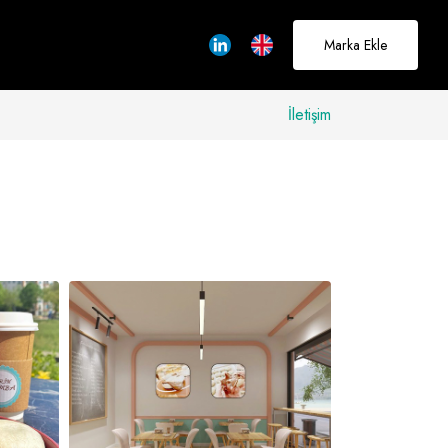
Marka Ekle
İletişim
allerinizi
rçeğe
üştürmek için
adayız
Hakkımızda