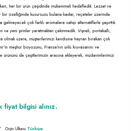
narken, her bir ürün çeşidinde mükemmeli hedefledik. Lezzet ve
bir özelliğinde kusursuzu bulana kadar, reçeteler üzerinde
na gelmeyecek çok farklı aromalara sahip alternatiflerle şaşırttık.
e yeni şirinler yaratmaktan çekinmedik. Vişneli, portakallı,
aşta olmak üzere, müşterilerimizi kendisine hayran bırakan çok
zmir’in meşhur boyozunu, Fransa’nın ünlü kruvasanını ve
 ürününü de çeşitlerimizin arasına ekleyerek, müdavimlerimizi
iyat bilgisi alınız.
Orjin Ülkesi
Türkiye