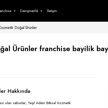
ranchise
Danışmanlık
İletişim
Kozmetik Doğal Ürünler
çecek
Hizmet
Ürün
Giyim
Tedarik
öster
al Ürünler franchise bayilik bayi
Hay
ge
Pasta
dön
bur
ler Hakkında
esi olan sabunlar, Yeşil Adam Bitkisel Kozmetik