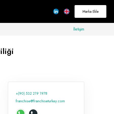
Marka Ekle
İletişim
liği
allerinizi
rçeğe
üştürmek için
adayız
+(90) 532 219 1978
Hakkımızda
franchise@franchiseturkey.com