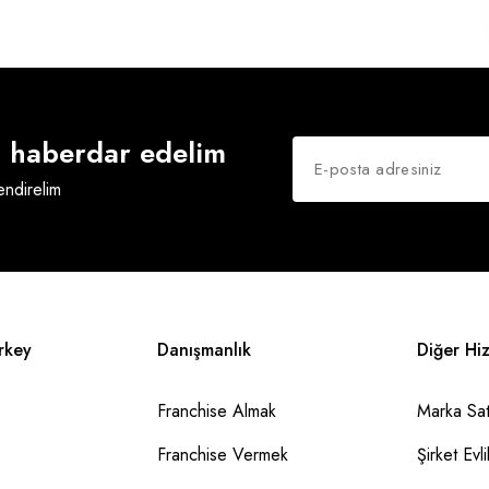
an haberdar edelim
lendirelim
rkey
Danışmanlık
Diğer Hi
Franchise Almak
Marka Sat
Franchise Vermek
Şirket Evlil