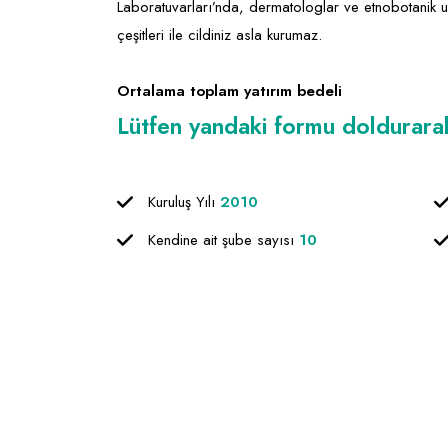
Laboratuvarları’nda, dermatologlar ve etnobotanik uz
çeşitleri ile cildiniz asla kurumaz.
Ortalama toplam yatırım bedeli
Lütfen yandaki formu doldurarak f
Kuruluş Yılı
2010
Kendine ait şube sayısı
10