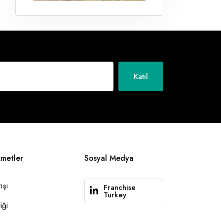
Katıl
zmetler
Sosyal Medya
ışı
Franchise
Turkey
iği