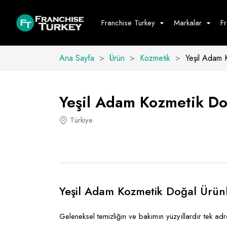
Franchise Turkey
Markalar
F
Ana Sayfa
>
Ürün
>
Kozmetik
>
Yeşil Adam 
Yiyecek - İ
Hepsini G
Yeşil Adam Kozmetik Doğ
Büfe
Türkiye
Cafe - Tatlı 
Fast Food
Restoran
Yeşil Adam Kozmetik Doğal Ürün
Geleneksel temizliğin ve bakımın yüzyıllardır tek adr