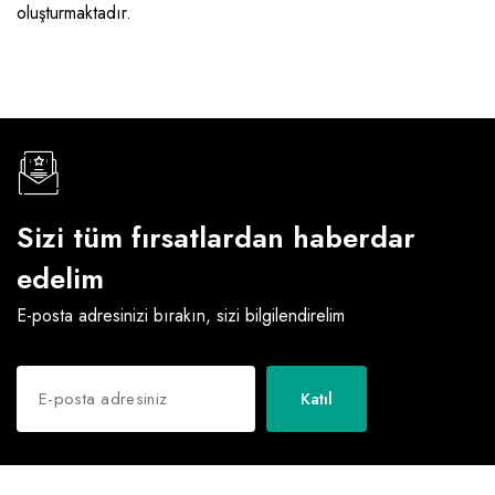
oluşturmaktadır.
Raf ve Depo Sistemleri
Reklam - Tanıtım - PR ve İnternet
Seyahat - Rent A Car
Tabela - Dijital Baskı
Sizi tüm fırsatlardan haberdar
edelim
E-posta adresinizi bırakın, sizi bilgilendirelim
Katıl