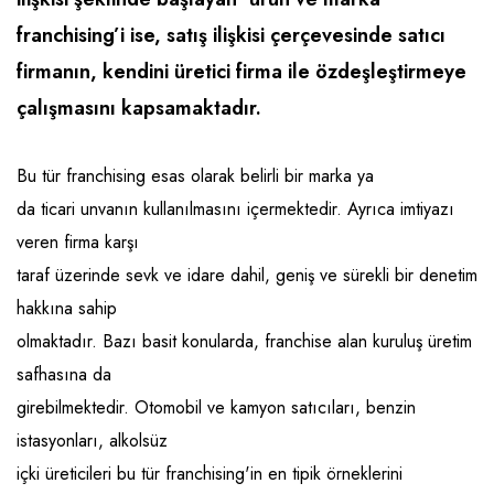
Emlak - Güvenlik ve Temizlik
Kozmetik
Franchise Yönetim Danışmanlığı
franchising’i ise, satış ilişkisi çerçevesinde satıcı
Ev Hizmetleri
Market FMGC - Katlı Mağaza
Gayrimenkul
firmanın, kendini üretici firma ile özdeşleştirmeye
Sağlık Güzellik
Mobilya ve Ev Tekstili
Gıda ve Sarf Malzemeleri
çalışmasını kapsamaktadır.
Turizm - Eğlence
Oyuncak ve Hediyelik
Güvenlik - Temizlik
Bu tür franchising esas olarak belirli bir marka ya
Takı
Giyim - Aksesuar
da ticari unvanın kullanılmasını içermektedir. Ayrıca imtiyazı
Yapı Malzemesi - Hırdavat
Hukuk - Marka - Patent ve Tercüme
veren firma karşı
Isıtma - Soğutma ve Havalandırma
taraf üzerinde sevk ve idare dahil, geniş ve sürekli bir denetim
hakkına sahip
Lojistik - Kargo ve Kurye
olmaktadır. Bazı basit konularda, franchise alan kuruluş üretim
Mali Kayıt ve Denetim
safhasına da
Matbaa - Fotoğraf
girebilmektedir. Otomobil ve kamyon satıcıları, benzin
istasyonları, alkolsüz
Mobilya Dekorasyon
içki üreticileri bu tür franchising'in en tipik örneklerini
Proje - İnşaat ve Tesisat