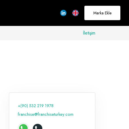
Marka Ekle
İletişim
allerinizi
rçeğe
üştürmek için
adayız
+(90) 532 219 1978
Hakkımızda
franchise@franchiseturkey.com