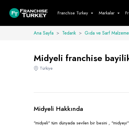
Franchise Turkey
Markalar
F
Ana Sayfa
>
Tedarik
>
Gıda ve Sarf Malzemel
Yiyecek - İ
Hepsini G
Midyeli franchise bayilik
Büfe
Türkiye
Cafe - Tatlı 
Fast Food
Restoran
Midyeli Hakkında
"midyeli" tüm dünyada sevilen bir besini , "midyeyi" 