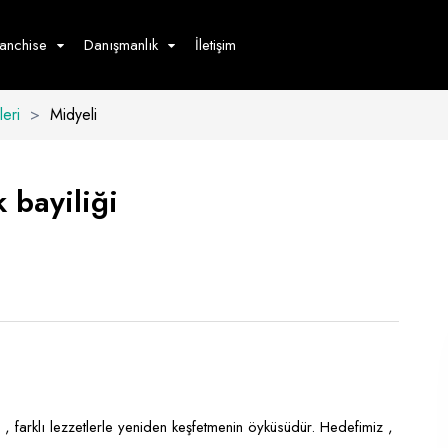
ranchise
Danışmanlık
İletişim
eri
>
Midyeli
çecek
Hizmet
Ürün
Giyim
Tedarik
öster
 bayiliği
Hay
ge
Pasta
dön
bur
, farklı lezzetlerle yeniden keşfetmenin öyküsüdür. Hedefimiz ,