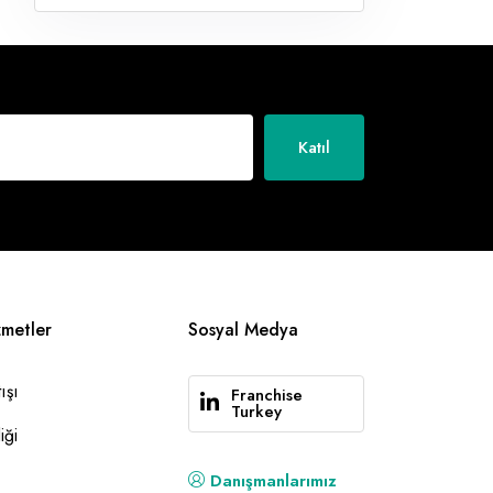
Katıl
zmetler
Sosyal Medya
ışı
Franchise
Turkey
iği
Danışmanlarımız