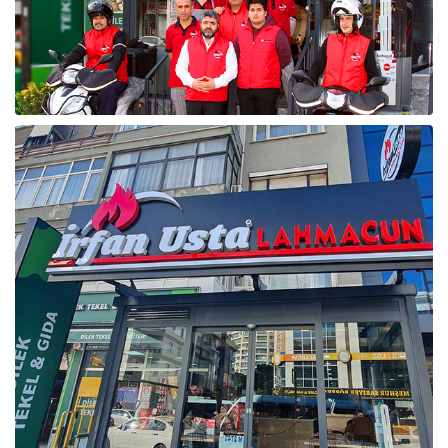
Raf ve Depo Sistemleri
Reklam - Tanıtım - PR ve İnternet
Seyahat - Rent A Car
Tabela - Dijital Baskı