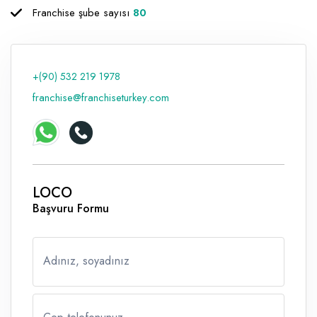
Franchise şube sayısı
80
Raf ve Depo Sistemleri
Reklam - Tanıtım - PR ve İnternet
+(90) 532 219 1978
Seyahat - Rent A Car
franchise@franchiseturkey.com
Tabela - Dijital Baskı
LOCO
Başvuru Formu
Adınız, soyadınız