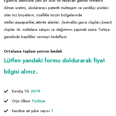
Emlak - Güvenlik ve Temizlik
Kozmetik
Franchise Yönetim Danışmanlığı
Eğlence sektörüne yeni bir ürün ve heyecan getiren firmamız
Alman üretimi, uluslararası patentli muhteşem ve yenilikçi ürünleri
Ev Hizmetleri
Market FMGC - Katlı Mağaza
Gayrimenkul
olan toz boyaların; özellikle turizm bölgelerinde
Sağlık Güzellik
Mobilya ve Ev Tekstili
Gıda ve Sarf Malzemeleri
oteller,aquaparklar,aktivite alanları ,festivaller,gece clupları,beach
cluplar vb. noktalara satışını ve dağıtımını yapmak üzere Türkiye
Turizm - Eğlence
Oyuncak ve Hediyelik
Güvenlik - Temizlik
genelinde bayilikler vermeyi hedefliyor.
Takı
Giyim - Aksesuar
Ortalama toplam yatırım bedeli
Yapı Malzemesi - Hırdavat
Hukuk - Marka - Patent ve Tercüme
Lütfen yandaki formu doldurarak fiyat
Isıtma - Soğutma ve Havalandırma
bilgisi alınız.
Lojistik - Kargo ve Kurye
Mali Kayıt ve Denetim
Kuruluş Yılı
2019
Matbaa - Fotoğraf
Orjin Ülkesi
Türkiye
Mobilya Dekorasyon
Kendine ait şube sayısı
1
Proje - İnşaat ve Tesisat