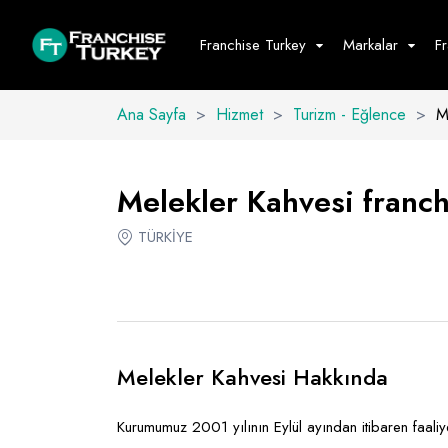
Franchise Turkey
Markalar
F
Ana Sayfa
>
Hizmet
>
Turizm - Eğlence
>
M
Yiyecek - İ
Hepsini G
Melekler Kahvesi franchi
Büfe
TÜRKİYE
Cafe - Tatlı 
Fast Food
Restoran
Melekler Kahvesi Hakkında
Kurumumuz 2001 yılının Eylül ayından itibaren faaliye