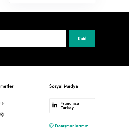
Katıl
zmetler
Sosyal Medya
ışı
Franchise
Turkey
iği
Danışmanlarımız