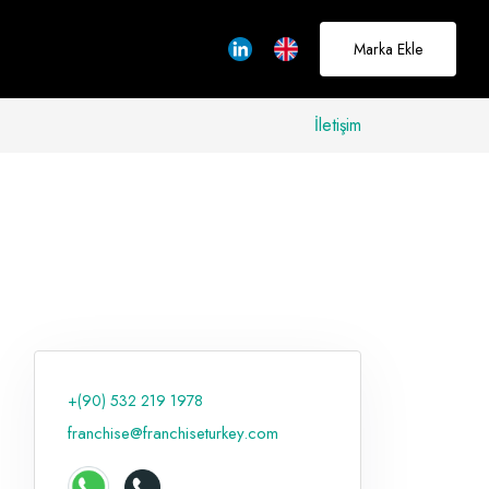
Marka Ekle
İletişim
allerinizi
rçeğe
üştürmek için
adayız
+(90) 532 219 1978
Hakkımızda
franchise@franchiseturkey.com