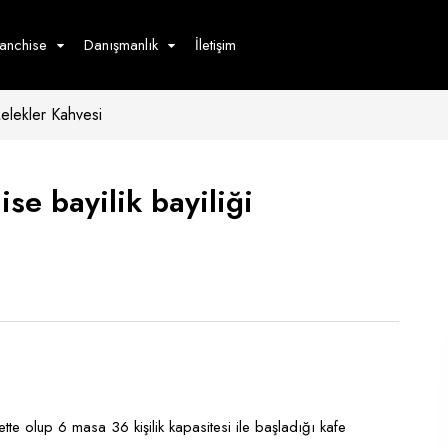
ranchise
Danışmanlık
İletişim
elekler Kahvesi
çecek
Hizmet
Ürün
Giyim
Tedarik
öster
se bayilik bayiliği
Hay
ge
Pasta
dön
bur
tte olup 6 masa 36 kişilik kapasitesi ile başladığı kafe