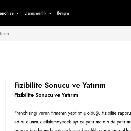
ranchise
Danışmanlık
İletişim
tırım
çecek
Hizmet
Ürün
Giyim
Tedarik
öster
Hay
ge
Pasta
dön
Fizibilite Sonucu ve Yatırım
bur
Fizibilite Sonucu ve Yatırım
Franchisingi veren firmanın yaptırmış olduğu fizibilite rapo
adını olumsuz etkilemeyecek ayrıca yatırımcının da yatırı
ederse bu durumda yatırım kararı karşılıklı olarak gerçekleştir