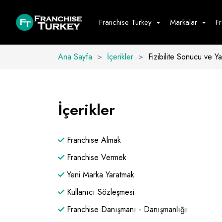
Franchise Turkey
Markalar
F
Ana Sayfa
>
İçerikler
>
Fizibilite Sonucu ve Ya
Yiyecek - İ
Hepsini G
İçerikler
Büfe
Cafe - Tatlı 
Franchise Almak
Fast Food
Restoran
Franchise Vermek
Yeni Marka Yaratmak
Kullanıcı Sözleşmesi
Franchise Danışmanı - Danışmanlığı