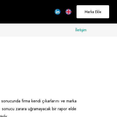
Marka Ekle
İletişim
allerinizi
rçeğe
üştürmek için
adayız
Hakkımızda
ru sonucunda firma kendi çıkarlarını ve marka
mı sonucu zarara uğramayacak bir rapor elde
ilir.