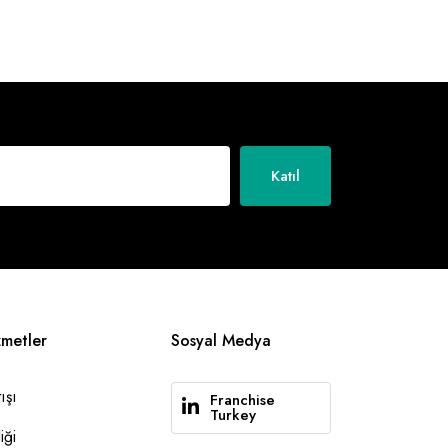
Katıl
zmetler
Sosyal Medya
ışı
Franchise
Turkey
iği