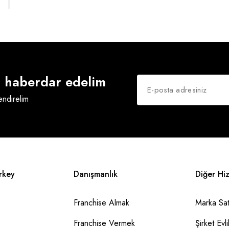
an haberdar edelim
lendirelim
rkey
Danışmanlık
Diğer Hi
Franchise Almak
Marka Sat
Franchise Vermek
Şirket Evlil