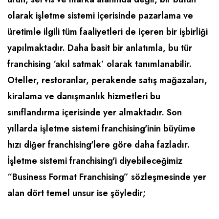
Emlak - Güvenlik ve Temizlik
Kozmetik
Franchise Yönetim Danışmanlığı
olarak işletme sistemi içerisinde pazarlama ve
Ev Hizmetleri
Market FMGC - Katlı Mağaza
Gayrimenkul
üretimle ilgili tüm faaliyetleri de içeren bir işbirliği
Sağlık Güzellik
Mobilya ve Ev Tekstili
Gıda ve Sarf Malzemeleri
yapılmaktadır. Daha basit bir anlatımla, bu tür
Turizm - Eğlence
Oyuncak ve Hediyelik
Güvenlik - Temizlik
franchising ‘akıl satmak’ olarak tanımlanabilir.
Takı
Giyim - Aksesuar
Oteller, restoranlar, perakende satış mağazaları,
kiralama ve danışmanlık hizmetleri bu
Yapı Malzemesi - Hırdavat
Hukuk - Marka - Patent ve Tercüme
sınıflandırma içerisinde yer almaktadır. Son
Isıtma - Soğutma ve Havalandırma
yıllarda işletme sistemi franchising'inin büyüme
Lojistik - Kargo ve Kurye
hızı diğer franchising'lere göre daha fazladır.
Mali Kayıt ve Denetim
İşletme sistemi franchising'i diyebileceğimiz
Matbaa - Fotoğraf
“Business Format Franchising” sözleşmesinde yer
alan dört temel unsur ise şöyledir;
Mobilya Dekorasyon
Proje - İnşaat ve Tesisat