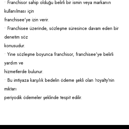
• Franchisor sahip olduğu belirli bir ismin veya markanın
Raf ve Depo Sistemleri
kullanılması için
franchisee'ye izin verir.
Reklam - Tanıtım - PR ve İnternet
• Franchisee üzerinde, sözleşme süresince davam eden bir
Seyahat - Rent A Car
denetim söz
Tabela - Dijital Baskı
konusudur.
• Yine sözleşme boyunca franchisor, franchisee'ye belirli
yardım ve
hizmetlerde bulunur.
• Bu imtiyaza karşılık bedelin ödeme şekli olan ‘royalty’nin
miktarı
periyodik ödemeler şeklinde tespit edilir.