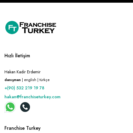
Raf ve Depo Sistemleri
Reklam - Tanıtım - PR ve İnternet
Seyahat - Rent A Car
Tabela - Dijital Baskı
Hızlı İletişim
Hakan Kadir Erdemir
danışman
| english | türkçe
+(90) 532 219 19 78
hakan@franchiseturkey.com
Franchise Turkey