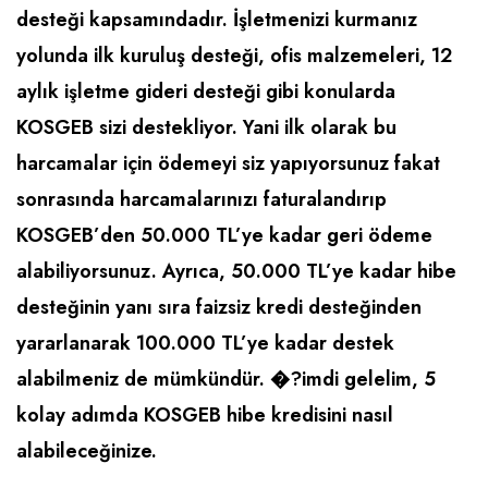
desteği kapsamındadır. İşletmenizi kurmanız
Raf ve Depo Sistemleri
yolunda ilk kuruluş desteği, ofis malzemeleri, 12
Reklam - Tanıtım - PR ve İnternet
aylık işletme gideri desteği gibi konularda
Seyahat - Rent A Car
KOSGEB sizi destekliyor. Yani ilk olarak bu
harcamalar için ödemeyi siz yapıyorsunuz fakat
Tabela - Dijital Baskı
sonrasında harcamalarınızı faturalandırıp
KOSGEB’den 50.000 TL’ye kadar geri ödeme
alabiliyorsunuz. Ayrıca, 50.000 TL’ye kadar hibe
desteğinin yanı sıra faizsiz kredi desteğinden
yararlanarak 100.000 TL’ye kadar destek
alabilmeniz de mümkündür. �?imdi gelelim, 5
kolay adımda KOSGEB hibe kredisini nasıl
alabileceğinize.