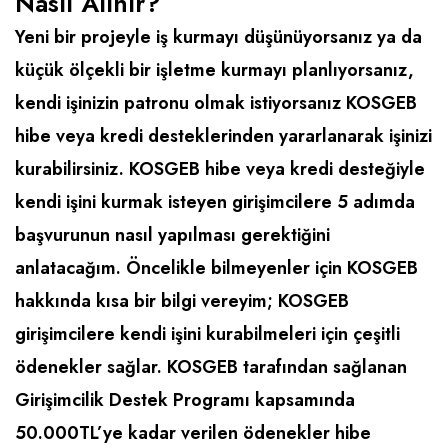
Nasıl Alınır?
Emlak - Güvenlik ve Temizlik
Kozmetik
Franchise Yönetim Danışmanlığı
Yeni bir projeyle iş kurmayı düşünüyorsanız ya da
Ev Hizmetleri
Market FMGC - Katlı Mağaza
Gayrimenkul
küçük ölçekli bir işletme kurmayı planlıyorsanız,
Sağlık Güzellik
Mobilya ve Ev Tekstili
Gıda ve Sarf Malzemeleri
kendi işinizin patronu olmak istiyorsanız KOSGEB
Turizm - Eğlence
Oyuncak ve Hediyelik
Güvenlik - Temizlik
hibe veya kredi desteklerinden yararlanarak işinizi
Takı
Giyim - Aksesuar
kurabilirsiniz. KOSGEB hibe veya kredi desteğiyle
Yapı Malzemesi - Hırdavat
Hukuk - Marka - Patent ve Tercüme
kendi işini kurmak isteyen girişimcilere 5 adımda
başvurunun nasıl yapılması gerektiğini
Isıtma - Soğutma ve Havalandırma
anlatacağım. Öncelikle bilmeyenler için KOSGEB
Lojistik - Kargo ve Kurye
hakkında kısa bir bilgi vereyim; KOSGEB
Mali Kayıt ve Denetim
girişimcilere kendi işini kurabilmeleri için çeşitli
Matbaa - Fotoğraf
ödenekler sağlar. KOSGEB tarafından sağlanan
Girişimcilik Destek Programı kapsamında
Mobilya Dekorasyon
50.000TL’ye kadar verilen ödenekler hibe
Proje - İnşaat ve Tesisat