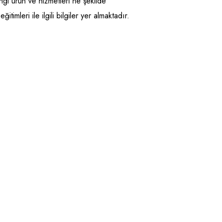
ngi ürün ve hizmetleri ne şekilde
timleri ile ilgili bilgiler yer almaktadır.