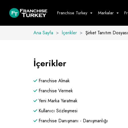
Franchise Turkey
Markalar
F
Ana Sayfa
>
İçerikler
>
Şirket Tanıtım Dosyas
Yiyecek - İ
Hepsini G
İçerikler
Büfe
Cafe - Tatlı 
Franchise Almak
Fast Food
Restoran
Franchise Vermek
Yeni Marka Yaratmak
Kullanıcı Sözleşmesi
Franchise Danışmanı - Danışmanlığı