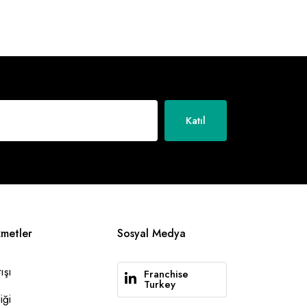
Katıl
zmetler
Sosyal Medya
ışı
Franchise
Turkey
iği