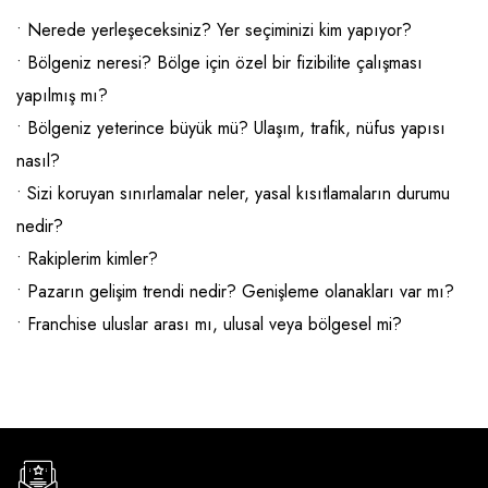
Emlak - Güvenlik ve Temizlik
Kozmetik
Franchise Yönetim Danışmanlığı
• Nerede yerleşeceksiniz? Yer seçiminizi kim yapıyor?
Ev Hizmetleri
Market FMGC - Katlı Mağaza
Gayrimenkul
• Bölgeniz neresi? Bölge için özel bir fizibilite çalışması
Sağlık Güzellik
Mobilya ve Ev Tekstili
Gıda ve Sarf Malzemeleri
yapılmış mı?
• Bölgeniz yeterince büyük mü? Ulaşım, trafik, nüfus yapısı
Turizm - Eğlence
Oyuncak ve Hediyelik
Güvenlik - Temizlik
nasıl?
Takı
Giyim - Aksesuar
• Sizi koruyan sınırlamalar neler, yasal kısıtlamaların durumu
Yapı Malzemesi - Hırdavat
Hukuk - Marka - Patent ve Tercüme
nedir?
• Rakiplerim kimler?
Isıtma - Soğutma ve Havalandırma
• Pazarın gelişim trendi nedir? Genişleme olanakları var mı?
Lojistik - Kargo ve Kurye
• Franchise uluslar arası mı, ulusal veya bölgesel mi?
Mali Kayıt ve Denetim
Matbaa - Fotoğraf
Mobilya Dekorasyon
Proje - İnşaat ve Tesisat