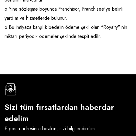
o Yine sözleşme boyunca Franchisor, Franchisee'ye belirli
Raf ve Depo Sistemleri
yardım ve hizmetlerde bulunur.
Reklam - Tanıtım - PR ve İnternet
o Bu imtiyaza karşılık bedelin ödeme şekli olan "Royalty" nin
Seyahat - Rent A Car
miktarı periyodik ödemeler şeklinde tespit edilir.
Tabela - Dijital Baskı
Sizi tüm fırsatlardan haberdar
edelim
E-posta adresinizi bırakın, sizi bilgilendirelim