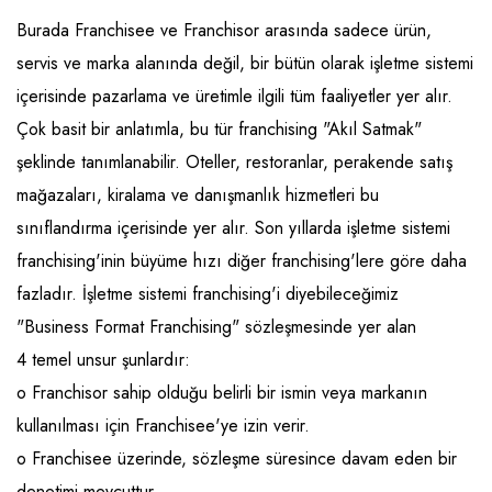
Emlak - Güvenlik ve Temizlik
Kozmetik
Franchise Yönetim Danışmanlığı
Burada Franchisee ve Franchisor arasında sadece ürün,
Ev Hizmetleri
Market FMGC - Katlı Mağaza
Gayrimenkul
servis ve marka alanında değil, bir bütün olarak işletme sistemi
Sağlık Güzellik
Mobilya ve Ev Tekstili
Gıda ve Sarf Malzemeleri
içerisinde pazarlama ve üretimle ilgili tüm faaliyetler yer alır.
Çok basit bir anlatımla, bu tür franchising "Akıl Satmak"
Turizm - Eğlence
Oyuncak ve Hediyelik
Güvenlik - Temizlik
şeklinde tanımlanabilir. Oteller, restoranlar, perakende satış
Takı
Giyim - Aksesuar
mağazaları, kiralama ve danışmanlık hizmetleri bu
Yapı Malzemesi - Hırdavat
Hukuk - Marka - Patent ve Tercüme
sınıflandırma içerisinde yer alır. Son yıllarda işletme sistemi
franchising'inin büyüme hızı diğer franchising'lere göre daha
Isıtma - Soğutma ve Havalandırma
fazladır. İşletme sistemi franchising'i diyebileceğimiz
Lojistik - Kargo ve Kurye
"Business Format Franchising" sözleşmesinde yer alan
Mali Kayıt ve Denetim
4 temel unsur şunlardır:
o Franchisor sahip olduğu belirli bir ismin veya markanın
Matbaa - Fotoğraf
kullanılması için Franchisee'ye izin verir.
Mobilya Dekorasyon
o Franchisee üzerinde, sözleşme süresince davam eden bir
Proje - İnşaat ve Tesisat
denetimi mevcuttur.