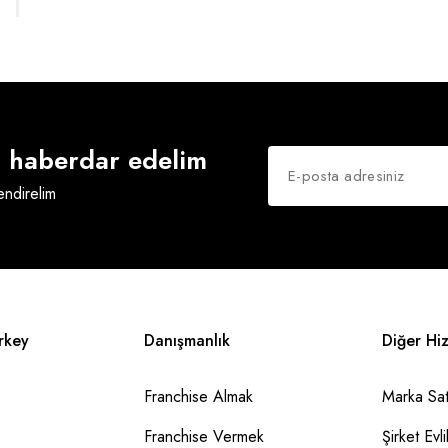
an haberdar edelim
lendirelim
rkey
Danışmanlık
Diğer Hi
Franchise Almak
Marka Sat
Franchise Vermek
Şirket Evlil