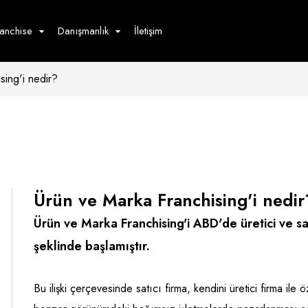
ranchise
Danışmanlık
İletişim
sing'i nedir?
çecek
Hizmet
Ürün
Giyim
Tedarik
öster
Hay
ge
Pasta
dön
Ürün ve Marka Franchising'i nedir
bur
Ürün ve Marka Franchising'i ABD'de üretici ve satı
şeklinde başlamıştır.
Bu ilişki çerçevesinde satıcı firma, kendini üretici firma ile 