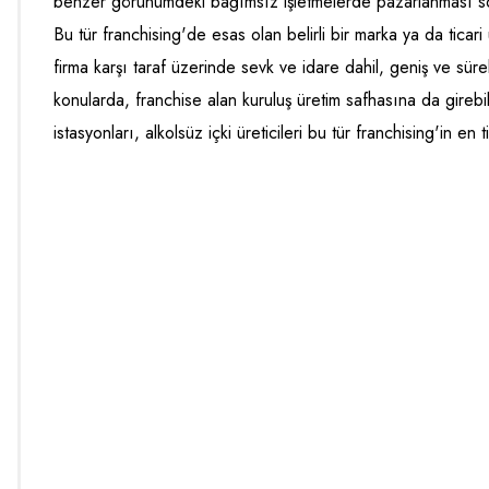
benzer görünümdeki bağımsız işletmelerde pazarlanması sonu
Bu tür franchising'de esas olan belirli bir marka ya da ticari
firma karşı taraf üzerinde sevk ve idare dahil, geniş ve sürek
konularda, franchise alan kuruluş üretim safhasına da girebi
istasyonları, alkolsüz içki üreticileri bu tür franchising'in en 