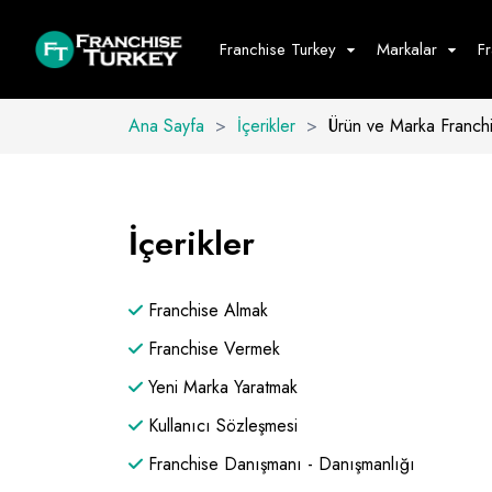
Franchise Turkey
Markalar
F
Ana Sayfa
>
İçerikler
>
Ürün ve Marka Franchi
Yiyecek - İ
Hepsini G
İçerikler
Büfe
Cafe - Tatlı 
Franchise Almak
Fast Food
Restoran
Franchise Vermek
Yeni Marka Yaratmak
Kullanıcı Sözleşmesi
Franchise Danışmanı - Danışmanlığı