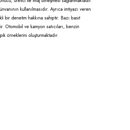
cu, üretici ile imaj birleşmesi sağlanmaktadır.
 ünvanının kullanılmasıdır. Ayrıca imtiyazı veren
li bir denetim hakkına sahiptir. Bazı basit
lir. Otomobil ve kamyon satıcıları, benzin
tipik örneklerini oluşturmaktadır.