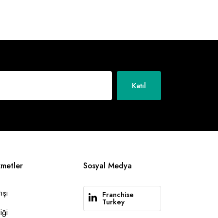
Katıl
zmetler
Sosyal Medya
ışı
Franchise
Turkey
iği