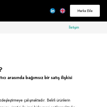
Marka Ekle
İletişim
allerinizi
rçeğe
üştürmek için
?
adayız
cı arasında bağımsız bir satış ilişkisi
Hakkımızda
özdeşleştirmeye çalışmaktadır. Belirli ürünlerin