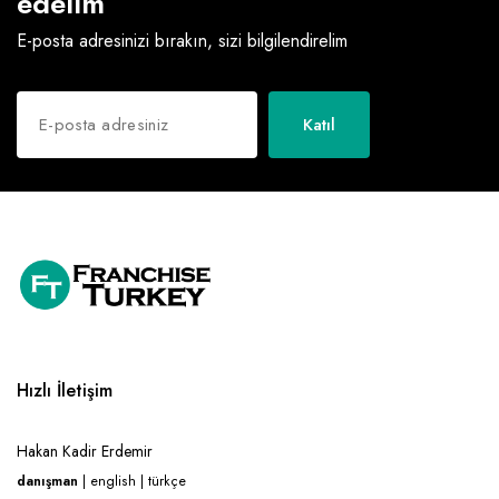
edelim
Raf ve Depo Sistemleri
E-posta adresinizi bırakın, sizi bilgilendirelim
Reklam - Tanıtım - PR ve İnternet
Seyahat - Rent A Car
Katıl
Tabela - Dijital Baskı
Hızlı İletişim
Hakan Kadir Erdemir
danışman
| english | türkçe