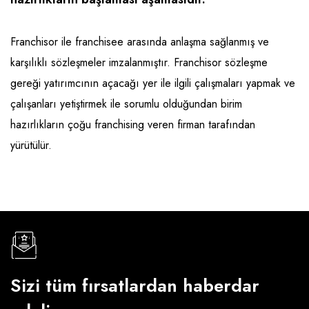
Emlak - Güvenlik ve Temizlik
Kozmetik
Franchise Yönetim Danışmanlığı
Ev Hizmetleri
Market FMGC - Katlı Mağaza
Gayrimenkul
Franchisor ile franchisee arasında anlaşma sağlanmış ve
Sağlık Güzellik
Mobilya ve Ev Tekstili
Gıda ve Sarf Malzemeleri
karşılıklı sözleşmeler imzalanmıştır. Franchisor sözleşme
Turizm - Eğlence
Oyuncak ve Hediyelik
Güvenlik - Temizlik
gereği yatırımcının açacağı yer ile ilgili çalışmaları yapmak ve
çalışanları yetiştirmek ile sorumlu olduğundan birim
Takı
Giyim - Aksesuar
hazırlıkların çoğu franchising veren firman tarafından
Yapı Malzemesi - Hırdavat
Hukuk - Marka - Patent ve Tercüme
yürütülür.
Isıtma - Soğutma ve Havalandırma
Lojistik - Kargo ve Kurye
Mali Kayıt ve Denetim
Matbaa - Fotoğraf
Mobilya Dekorasyon
Sizi tüm fırsatlardan haberdar
Proje - İnşaat ve Tesisat