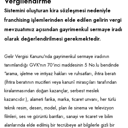
Vergilendirme
Emlak - Güvenlik ve Temizlik
Kozmetik
Franchise Yönetim Danışmanlığı
Sistemini oluşturan kira sözleşmesi nedeniyle
Ev Hizmetleri
Market FMGC - Katlı Mağaza
Gayrimenkul
franchising işlemlerinden elde edilen gelirin vergi
Sağlık Güzellik
Mobilya ve Ev Tekstili
Gıda ve Sarf Malzemeleri
mevzuatımız açısından gayrimenkul sermaye iradı
Turizm - Eğlence
Oyuncak ve Hediyelik
Güvenlik - Temizlik
olarak değerlendirilmesi gerekmektedir.
Takı
Giyim - Aksesuar
Gelir Vergisi Kanunu'nda gayrimenkul sermaye iradının
Yapı Malzemesi - Hırdavat
Hukuk - Marka - Patent ve Tercüme
tanımlandığı GVK'nın 70'inci maddesinin 5 No.lu bendinde
Isıtma - Soğutma ve Havalandırma
"arama, işletme ve imtiyaz hakları ve ruhsatları, ihtira beratı
Lojistik - Kargo ve Kurye
(İhtira beratının mucitleri veya kanunî mirasçıları tarafından
kiralanmasından doğan kazançlar, serbest meslek
Mali Kayıt ve Denetim
kazancıdır.), alameti farika, marka, ticaret unvanı, her türlü
Matbaa - Fotoğraf
teknik resim, desen, model, plan ile sinema ve televizyon
Mobilya Dekorasyon
filmleri, ses ve görüntü bantları, sanayi ve ticaret ve bilim
alanlarında elde edilmiş bir tecrübeye ait bilgilerle gizli bir
Proje - İnşaat ve Tesisat