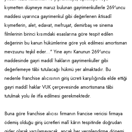
kıymetten düşmeye maruz bulunan gayrimenkullerle 269'uncu
maddesi uyarınca gayrimenkul gibi değerlenen iktisadî
kıymetlerin, alet, edavat, mefruşat, demirbaş ve sinema
filmlerinin birinci kısımdaki esaslarına göre tespit edilen
değerinin bu kanun hükümlerine göre yok edilmesi amortisman
mevzuunu teşkil eder..." Yine aynı Kanunun 269'uncu
maddesinde gayri maddî hakların gayrimenkuller gibi
değerlemeye tâbi tutulacağı hükmü yer almaktadır. Bu
nedenle franchise alıcısının giriş ücreti karşılığında elde ettiği
gayri maddî haklar VUK çerçevesinde amortismana tâbi
tutulmak yolu ile itfa edilmesi gerekmektedir.
Buna göre franchise alıcısı firmanın francise vericisi firmaya
ödemiş olduğu giriş ücretleri malî kârın tespitinde doğrudan
gider olarak yazılamayacak, ancak her vergilendirme dönemi