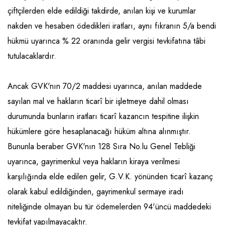
çiftçilerden elde edildiği takdirde, anılan kişi ve kurumlar
nakden ve hesaben ödedikleri iratları, aynı fıkranın 5/a bendi
hükmü uyarınca % 22 oranında gelir vergisi tevkifatına tâbi
tutulacaklardır.
Ancak GVK'nın 70/2 maddesi uyarınca, anılan maddede
sayılan mal ve hakların ticarî bir işletmeye dahil olması
durumunda bunların iratları ticarî kazancın tespitine ilişkin
hükümlere göre hesaplanacağı hüküm altına alınmıştır.
Bununla beraber GVK'nın 128 Sıra No.lu Genel Tebliği
uyarınca, gayrimenkul veya hakların kiraya verilmesi
karşılığında elde edilen gelir, G.V.K. yönünden ticarî kazanç
olarak kabul edildiğinden, gayrimenkul sermaye iradı
niteliğinde olmayan bu tür ödemelerden 94'üncü maddedeki
tevkifat yapılmayacaktır.