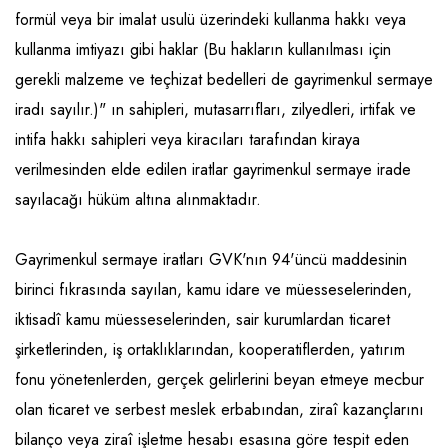
formül veya bir imalat usulü üzerindeki kullanma hakkı veya
Raf ve Depo Sistemleri
kullanma imtiyazı gibi haklar (Bu hakların kullanılması için
Reklam - Tanıtım - PR ve İnternet
gerekli malzeme ve teçhizat bedelleri de gayrimenkul sermaye
iradı sayılır.)" ın sahipleri, mutasarrıfları, zilyedleri, irtifak ve
Seyahat - Rent A Car
intifa hakkı sahipleri veya kiracıları tarafından kiraya
Tabela - Dijital Baskı
verilmesinden elde edilen iratlar gayrimenkul sermaye irade
sayılacağı hüküm altına alınmaktadır.
Gayrimenkul sermaye iratları GVK'nın 94'üncü maddesinin
birinci fıkrasında sayılan, kamu idare ve müesseselerinden,
iktisadî kamu müesseselerinden, sair kurumlardan ticaret
şirketlerinden, iş ortaklıklarından, kooperatiflerden, yatırım
fonu yönetenlerden, gerçek gelirlerini beyan etmeye mecbur
olan ticaret ve serbest meslek erbabından, ziraî kazançlarını
bilanço veya ziraî işletme hesabı esasına göre tespit eden