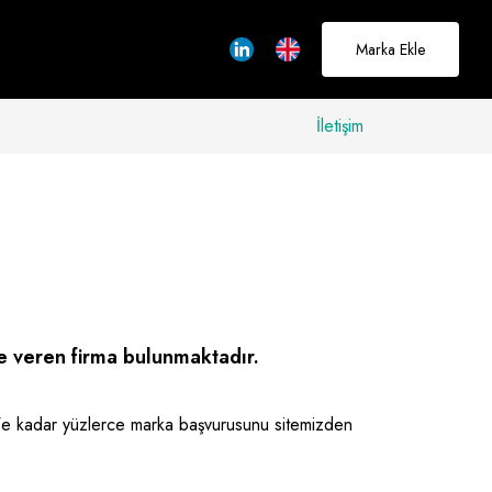
Marka Ekle
İletişim
allerinizi
rçeğe
üştürmek için
adayız
e veren firma bulunmaktadır.
Hakkımızda
 kadar yüzlerce marka başvurusunu sitemizden