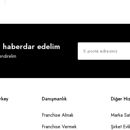
an haberdar edelim
lendirelim
rkey
Danışmanlık
Diğer Hi
Franchise Almak
Marka Sat
Franchise Vermek
Şirket Evlil