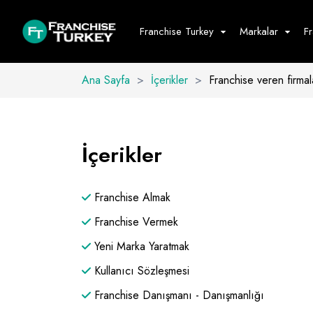
Franchise Turkey
Markalar
F
Ana Sayfa
>
İçerikler
>
Franchise veren firmal
Yiyecek - İ
Hepsini G
İçerikler
Büfe
Cafe - Tatlı 
Franchise Almak
Fast Food
Restoran
Franchise Vermek
Yeni Marka Yaratmak
Kullanıcı Sözleşmesi
Franchise Danışmanı - Danışmanlığı