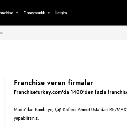
ranchise
Danışmanlık
İletişim
ar
çecek
Hizmet
Ürün
Giyim
Tedarik
öster
Hay
ge
Pasta
dön
Franchise veren firmalar
bur
Franchiseturkey.com'da 1400'den fazla franchis
Mado'dan Bambi'ye, Çiğ Köfteci Ahmet Usta'dan RE/MAX'e
yapabilirsiniz.