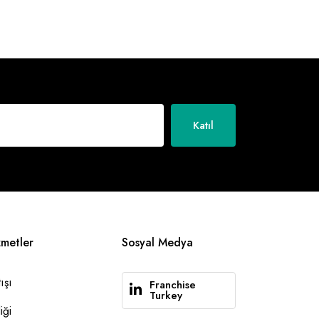
Katıl
zmetler
Sosyal Medya
ışı
Franchise
Turkey
iği