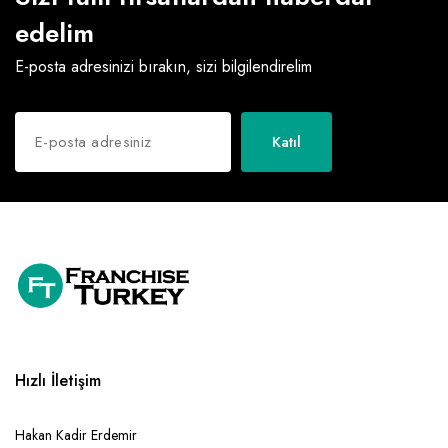
edelim
Raf ve Depo Sistemleri
E-posta adresinizi bırakın, sizi bilgilendirelim
Reklam - Tanıtım - PR ve İnternet
Seyahat - Rent A Car
Katıl
Tabela - Dijital Baskı
Hızlı İletişim
Hakan Kadir Erdemir