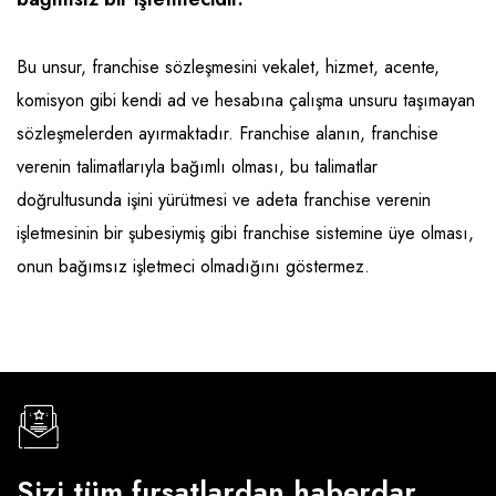
Emlak - Güvenlik ve Temizlik
Kozmetik
Franchise Yönetim Danışmanlığı
Ev Hizmetleri
Market FMGC - Katlı Mağaza
Gayrimenkul
Bu unsur, franchise sözleşmesini vekalet, hizmet, acente,
Sağlık Güzellik
Mobilya ve Ev Tekstili
Gıda ve Sarf Malzemeleri
komisyon gibi kendi ad ve hesabına çalışma unsuru taşımayan
Turizm - Eğlence
Oyuncak ve Hediyelik
Güvenlik - Temizlik
sözleşmelerden ayırmaktadır. Franchise alanın, franchise
verenin talimatlarıyla bağımlı olması, bu talimatlar
Takı
Giyim - Aksesuar
doğrultusunda işini yürütmesi ve adeta franchise verenin
Yapı Malzemesi - Hırdavat
Hukuk - Marka - Patent ve Tercüme
işletmesinin bir şubesiymiş gibi franchise sistemine üye olması,
Isıtma - Soğutma ve Havalandırma
onun bağımsız işletmeci olmadığını göstermez.
Lojistik - Kargo ve Kurye
Mali Kayıt ve Denetim
Matbaa - Fotoğraf
Mobilya Dekorasyon
Sizi tüm fırsatlardan haberdar
Proje - İnşaat ve Tesisat