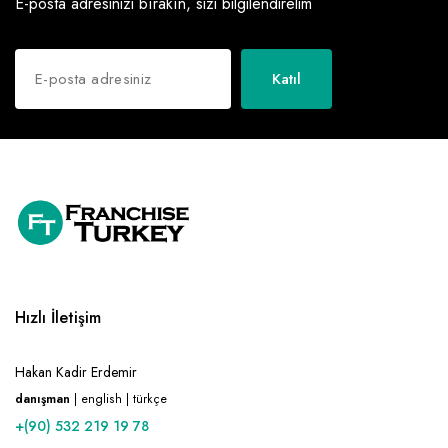
E-posta adresinizi bırakın, sizi bilgilendirelim
Raf ve Depo Sistemleri
Reklam - Tanıtım - PR ve İnternet
Katıl
Seyahat - Rent A Car
Tabela - Dijital Baskı
Hızlı İletişim
Hakan Kadir Erdemir
danışman
| english | türkçe
+(90) 532 219 19 78