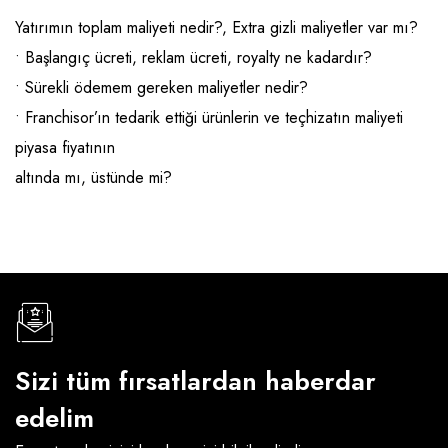
Emlak - Güvenlik ve Temizlik
Kozmetik
Franchise Yönetim Danışmanlığı
Yatırımın toplam maliyeti nedir?, Extra gizli maliyetler var mı?
Ev Hizmetleri
Market FMGC - Katlı Mağaza
Gayrimenkul
• Başlangıç ücreti, reklam ücreti, royalty ne kadardır?
Sağlık Güzellik
Mobilya ve Ev Tekstili
Gıda ve Sarf Malzemeleri
• Sürekli ödemem gereken maliyetler nedir?
• Franchisor’ın tedarik ettiği ürünlerin ve teçhizatın maliyeti
Turizm - Eğlence
Oyuncak ve Hediyelik
Güvenlik - Temizlik
piyasa fiyatının
Takı
Giyim - Aksesuar
altında mı, üstünde mi?
Yapı Malzemesi - Hırdavat
Hukuk - Marka - Patent ve Tercüme
Isıtma - Soğutma ve Havalandırma
Lojistik - Kargo ve Kurye
Mali Kayıt ve Denetim
Matbaa - Fotoğraf
Sizi tüm fırsatlardan haberdar
Mobilya Dekorasyon
edelim
Proje - İnşaat ve Tesisat