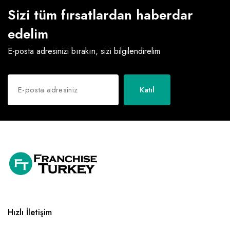
Sizi tüm fırsatlardan haberdar
Raf ve Depo Sistemleri
edelim
Reklam - Tanıtım - PR ve İnternet
E-posta adresinizi bırakın, sizi bilgilendirelim
Seyahat - Rent A Car
Tabela - Dijital Baskı
Katıl
Hızlı İletişim