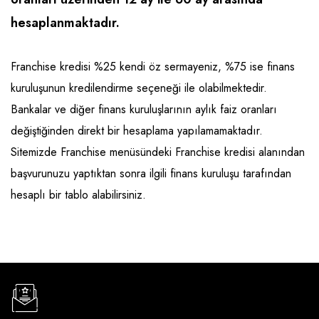
Emlak - Güvenlik ve Temizlik
Kozmetik
Franchise Yönetim Danışmanlığı
hesaplanmaktadır.
Ev Hizmetleri
Market FMGC - Katlı Mağaza
Gayrimenkul
Sağlık Güzellik
Mobilya ve Ev Tekstili
Gıda ve Sarf Malzemeleri
Franchise kredisi %25 kendi öz sermayeniz, %75 ise finans
Turizm - Eğlence
Oyuncak ve Hediyelik
Güvenlik - Temizlik
kuruluşunun kredilendirme seçeneği ile olabilmektedir.
Bankalar ve diğer finans kuruluşlarının aylık faiz oranları
Takı
Giyim - Aksesuar
değiştiğinden direkt bir hesaplama yapılamamaktadır.
Yapı Malzemesi - Hırdavat
Hukuk - Marka - Patent ve Tercüme
Sitemizde Franchise menüsündeki Franchise kredisi alanından
Isıtma - Soğutma ve Havalandırma
başvurunuzu yaptıktan sonra ilgili finans kuruluşu tarafından
hesaplı bir tablo alabilirsiniz.
Lojistik - Kargo ve Kurye
Mali Kayıt ve Denetim
Matbaa - Fotoğraf
Mobilya Dekorasyon
Proje - İnşaat ve Tesisat