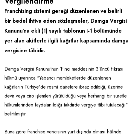
Vergilendirme
Emlak - Güvenlik ve Temizlik
Kozmetik
Franchise Yönetim Danışmanlığı
Franchising sistemi gereği düzenlenen ve belirli
Ev Hizmetleri
Market FMGC - Katlı Mağaza
Gayrimenkul
bir bedel ihtiva eden sözleşmeler, Damga Vergisi
Sağlık Güzellik
Mobilya ve Ev Tekstili
Gıda ve Sarf Malzemeleri
Kanunu'na ekli (1) sayılı tablonun I-1 bölümünde
Turizm - Eğlence
Oyuncak ve Hediyelik
Güvenlik - Temizlik
yer alan akitlerle ilgili kağıtlar kapsamında damga
Takı
Giyim - Aksesuar
vergisine tâbidir.
Yapı Malzemesi - Hırdavat
Hukuk - Marka - Patent ve Tercüme
Damga Vergisi Kanunu'nun 1'inci maddesinin 3'üncü fıkrası
Isıtma - Soğutma ve Havalandırma
hükmü uyarınca "Yabancı memleketlerde düzenlenen
Lojistik - Kargo ve Kurye
kağıtların Türkiye'de resmî dairelere ibraz edildiği, üzerine
Mali Kayıt ve Denetim
devir veya ciro işlemleri yürütüldüğü veya herhangi bir suretle
hükümlerinden faydalanıldığı takdirde vergiye tâbi tutulacağı"
Matbaa - Fotoğraf
belirtilmiştir.
Mobilya Dekorasyon
Proje - İnşaat ve Tesisat
Buna göre franchise vericisinin yurt dışında olması hâlinde