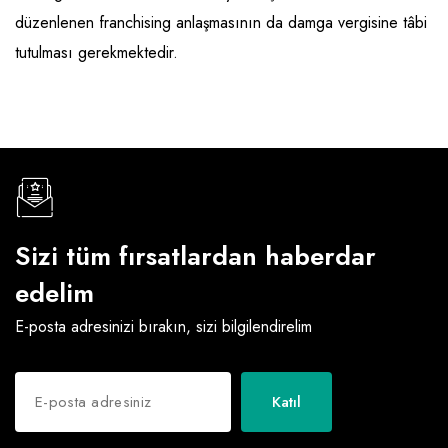
düzenlenen franchising anlaşmasının da damga vergisine tâbi
Raf ve Depo Sistemleri
tutulması gerekmektedir.
Reklam - Tanıtım - PR ve İnternet
Seyahat - Rent A Car
Tabela - Dijital Baskı
Sizi tüm fırsatlardan haberdar
edelim
E-posta adresinizi bırakın, sizi bilgilendirelim
Katıl