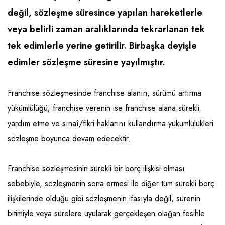
Emlak - Güvenlik ve Temizlik
Kozmetik
Franchise Yönetim Danışmanlığı
değil, sözleşme süresince yapılan hareketlerle
Ev Hizmetleri
Market FMGC - Katlı Mağaza
Gayrimenkul
veya belirli zaman aralıklarında tekrarlanan tek
Sağlık Güzellik
Mobilya ve Ev Tekstili
Gıda ve Sarf Malzemeleri
tek edimlerle yerine getirilir. Birbaşka deyişle
Turizm - Eğlence
Oyuncak ve Hediyelik
Güvenlik - Temizlik
edimler sözleşme süresine yayılmıştır.
Takı
Giyim - Aksesuar
Franchise sözleşmesinde franchise alanın, sürümü artırma
Yapı Malzemesi - Hırdavat
Hukuk - Marka - Patent ve Tercüme
yükümlülüğü; franchise verenin ise franchise alana sürekli
Isıtma - Soğutma ve Havalandırma
yardım etme ve sınaî/fikri haklarını kullandırma yükümlülükleri
sözleşme boyunca devam edecektir.
Lojistik - Kargo ve Kurye
Mali Kayıt ve Denetim
Franchise sözleşmesinin sürekli bir borç ilişkisi olması
Matbaa - Fotoğraf
sebebiyle, sözleşmenin sona ermesi ile diğer tüm sürekli borç
ilişkilerinde olduğu gibi sözleşmenin ifasıyla değil, sürenin
Mobilya Dekorasyon
bitimiyle veya sürelere uyularak gerçekleşen olağan fesihle
Proje - İnşaat ve Tesisat