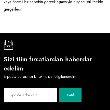
veya önemli bir sebebin gerçekleşmesiyle olağanüstü fesihle
Raf ve Depo Sistemleri
gerçekleşir.
Reklam - Tanıtım - PR ve İnternet
Seyahat - Rent A Car
Tabela - Dijital Baskı
Sizi tüm fırsatlardan haberdar
edelim
E-posta adresinizi bırakın, sizi bilgilendirelim
Katıl