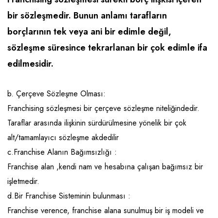
Emlak - Güvenlik ve Temizlik
Kozmetik
Franchise Yönetim Danışmanlığı
bir sözleşmedir. Bunun anlamı tarafların
Ev Hizmetleri
Market FMGC - Katlı Mağaza
Gayrimenkul
borçlarının tek veya ani bir edimle değil,
Sağlık Güzellik
Mobilya ve Ev Tekstili
Gıda ve Sarf Malzemeleri
sözleşme süresince tekrarlanan bir çok edimle ifa
Turizm - Eğlence
Oyuncak ve Hediyelik
Güvenlik - Temizlik
edilmesidir.
Takı
Giyim - Aksesuar
b. Çerçeve Sözleşme Olması:
Yapı Malzemesi - Hırdavat
Hukuk - Marka - Patent ve Tercüme
Franchising sözleşmesi bir çerçeve sözleşme niteliğindedir.
Isıtma - Soğutma ve Havalandırma
Taraflar arasında ilişkinin sürdürülmesine yönelik bir çok
Lojistik - Kargo ve Kurye
alt/tamamlayıcı sözleşme akdedilir
c.Franchise Alanın Bağımsızlığı :
Mali Kayıt ve Denetim
Franchise alan ,kendi nam ve hesabına çalışan bağımsız bir
Matbaa - Fotoğraf
işletmedir.
Mobilya Dekorasyon
d.Bir Franchise Sisteminin bulunması :
Franchise verence, franchise alana sunulmuş bir iş modeli ve
Proje - İnşaat ve Tesisat