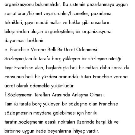
organizasyonu bulunmalıdır. Bu sistemin pazarlanmaya uygun
Raf ve Depo Sistemleri
somut ürün/hizmet veya ürünler/hizmetler, pazarlama
Reklam - Tanıtım - PR ve İnternet
teknikleri, gayri maddi mallar ve haklar gibi unsurların
bileşiminden oluşan özgünleştirilmiş bir organizasyona
Seyahat - Rent A Car
dayanması beklenir.
Tabela - Dijital Baskı
e. Franchise Verene Belli Bir Ücret Ödenmesi:
Sözleşme,tam iki tarafa borç yükleyen bir sözleşme niteliği
taşır.Franchise alan, başlanhıçta beli bir miktarı daha sonra da
cirosunun belli bir yüzdesi oranındaki tutarı Franchise verene
ücret olarak ödemekle yükümlüdür.
f.Sözleşmenin Tarafları Arasında Anlaşma Olması:
Tam iki tarafa borç yükleyen bir sözleşme olan Franchise
sözleşmesinin meydana gelebilmesi için her iki
tarafın,sözleşmenin esaslı noktaları üzerinde karşılıklı ve
birbirine uygun irade beyanlarına ihtiyaç vardır.