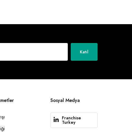
Katıl
zmetler
Sosyal Medya
ışı
Franchise
Turkey
iği