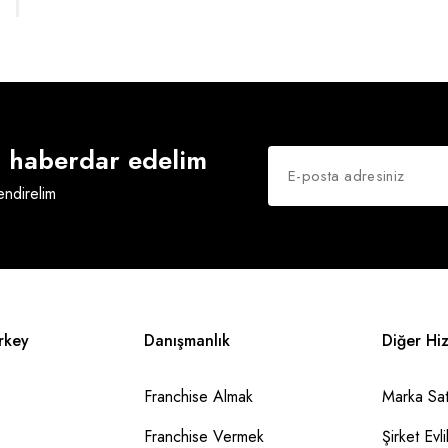
an haberdar edelim
lendirelim
rkey
Danışmanlık
Diğer Hi
Franchise Almak
Marka Sat
Franchise Vermek
Şirket Evlil