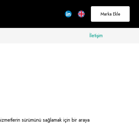
Marka Ekle
İletişim
allerinizi
rçeğe
üştürmek için
adayız
Hakkımızda
izmetlerin sürümünü sağlamak için bir araya