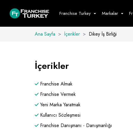
Franchise Turkey
Markalar
F
Ana Sayfa
>
İçerikler
>
Dikey İş Birliği
Yiyecek - İ
Hepsini G
İçerikler
Büfe
Cafe - Tatlı 
Franchise Almak
Fast Food
Restoran
Franchise Vermek
Yeni Marka Yaratmak
Kullanıcı Sözleşmesi
Franchise Danışmanı - Danışmanlığı