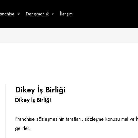
ranchise
Danışmanlık
İletişim
çecek
Hizmet
Ürün
Giyim
Tedarik
öster
Hay
ge
Pasta
dön
Dikey İş Birliği
bur
Dikey İş Birliği
Franchise sözleşmesinin tarafları, sözleşme konusu mal ve h
gelirler.