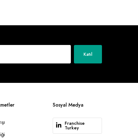
Katıl
zmetler
Sosyal Medya
ışı
Franchise
Turkey
iği