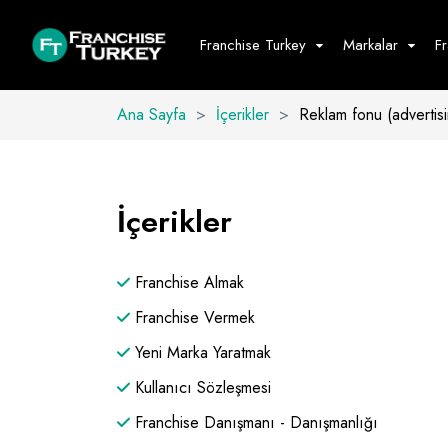
Franchise Turkey
Markalar
F
Ana Sayfa
>
İçerikler
>
Reklam fonu (advertis
Yiyecek - İ
Hepsini G
İçerikler
Büfe
Cafe - Tatlı 
Franchise Almak
Fast Food
Restoran
Franchise Vermek
Yeni Marka Yaratmak
Kullanıcı Sözleşmesi
Franchise Danışmanı - Danışmanlığı