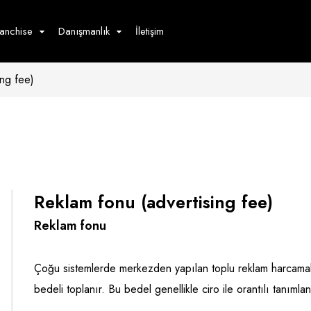
ranchise
Danışmanlık
İletişim
ing fee)
çecek
Hizmet
Ürün
Giyim
Tedarik
öster
Hay
ge
Pasta
dön
Reklam fonu (advertising fee)
bur
Reklam fonu
Çoğu sistemlerde merkezden yapılan toplu reklam harcamaları
bedeli toplanır. Bu bedel genellikle ciro ile orantılı tanımlan