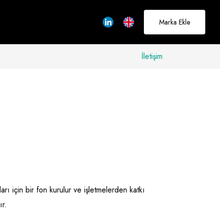
Marka Ekle
İletişim
allerinizi
rçeğe
üştürmek için
adayız
Hakkımızda
 için bir fon kurulur ve işletmelerden katkı
ır.