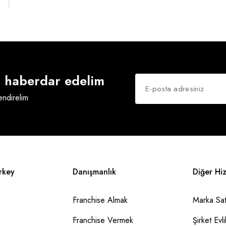
an haberdar edelim
lendirelim
rkey
Danışmanlık
Diğer Hi
Franchise Almak
Marka Sat
Franchise Vermek
Şirket Evlil